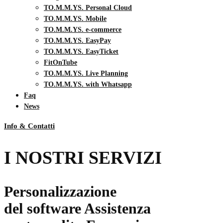
TO.M.M.YS. Personal Cloud
TO.M.M.YS. Mobile
TO.M.M.YS. e-commerce
TO.M.M.YS. EasyPay
TO.M.M.YS. EasyTicket
FitOnTube
TO.M.M.YS. Live Planning
TO.M.M.YS. with Whatsapp
Faq
News
Info & Contatti
I NOSTRI SERVIZI
Personalizzazione
del software
Assistenza