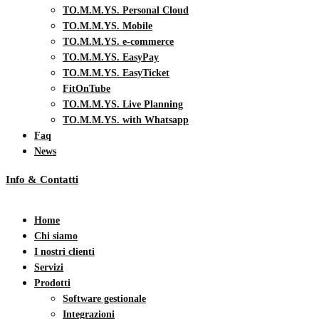
TO.M.M.YS. Personal Cloud
TO.M.M.YS. Mobile
TO.M.M.YS. e-commerce
TO.M.M.YS. EasyPay
TO.M.M.YS. EasyTicket
FitOnTube
TO.M.M.YS. Live Planning
TO.M.M.YS. with Whatsapp
Faq
News
Info & Contatti
Home
Chi siamo
I nostri clienti
Servizi
Prodotti
Software gestionale
Integrazioni