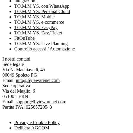
Integrazioni
TO.M.M.YS. con WhatsApp
TO.M.M.YS. Personal Cloud
TO.M.M.YS. Mobile
TO.M.M.YS. e-commerce
TO.M.M.YS. EasyPay
TO.M.M.YS. EasyTicket
FitOnTube
TO.M.M.YS. Live Planning
Controllo accessi / Automazione
I nostri contatti
Sede legale
Via N. Machiavelli, 45
06049 Spoleto PG
Email:
info@bytewarenet.com
Sede operativa
Via del Maglio, 6
05100 TERNI
Email:
support@bytewarenet.com
Partita IVA: 02565720543
Privacy e Cookie Policy
Delibera AGCOM