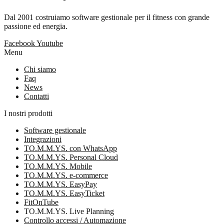
Dal 2001 costruiamo software gestionale per il fitness con grande
passione ed energia.
Facebook
Youtube
Menu
Chi siamo
Faq
News
Contatti
I nostri prodotti
Software gestionale
Integrazioni
TO.M.M.YS. con WhatsApp
TO.M.M.YS. Personal Cloud
TO.M.M.YS. Mobile
TO.M.M.YS. e-commerce
TO.M.M.YS. EasyPay
TO.M.M.YS. EasyTicket
FitOnTube
TO.M.M.YS. Live Planning
Controllo accessi / Automazione