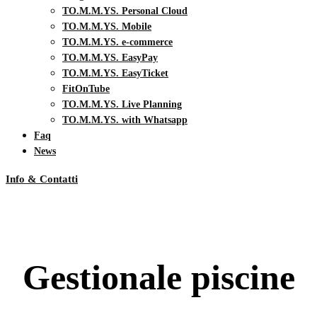
TO.M.M.YS. Personal Cloud
TO.M.M.YS. Mobile
TO.M.M.YS. e-commerce
TO.M.M.YS. EasyPay
TO.M.M.YS. EasyTicket
FitOnTube
TO.M.M.YS. Live Planning
TO.M.M.YS. with Whatsapp
Faq
News
Info & Contatti
Gestionale piscine