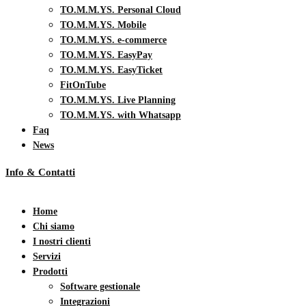
TO.M.M.YS. Personal Cloud
TO.M.M.YS. Mobile
TO.M.M.YS. e-commerce
TO.M.M.YS. EasyPay
TO.M.M.YS. EasyTicket
FitOnTube
TO.M.M.YS. Live Planning
TO.M.M.YS. with Whatsapp
Faq
News
Info & Contatti
Home
Chi siamo
I nostri clienti
Servizi
Prodotti
Software gestionale
Integrazioni