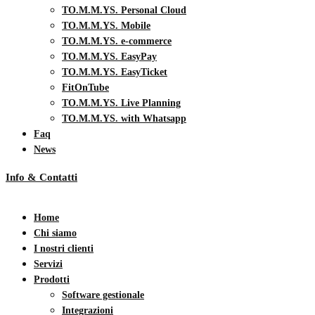
TO.M.M.YS. Personal Cloud
TO.M.M.YS. Mobile
TO.M.M.YS. e-commerce
TO.M.M.YS. EasyPay
TO.M.M.YS. EasyTicket
FitOnTube
TO.M.M.YS. Live Planning
TO.M.M.YS. with Whatsapp
Faq
News
Info & Contatti
Home
Chi siamo
I nostri clienti
Servizi
Prodotti
Software gestionale
Integrazioni