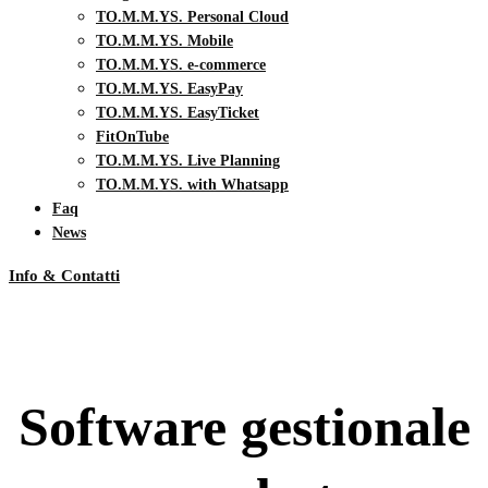
TO.M.M.YS. Personal Cloud
TO.M.M.YS. Mobile
TO.M.M.YS. e-commerce
TO.M.M.YS. EasyPay
TO.M.M.YS. EasyTicket
FitOnTube
TO.M.M.YS. Live Planning
TO.M.M.YS. with Whatsapp
Faq
News
Info & Contatti
Software gestionale