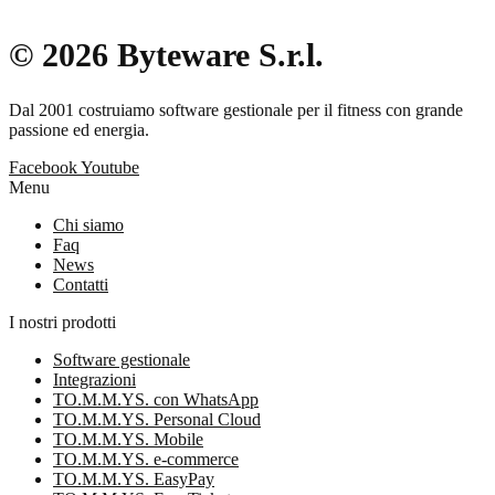
© 2026 Byteware S.r.l.
Dal 2001 costruiamo software gestionale per il fitness con grande
passione ed energia.
Facebook
Youtube
Menu
Chi siamo
Faq
News
Contatti
I nostri prodotti
Software gestionale
Integrazioni
TO.M.M.YS. con WhatsApp
TO.M.M.YS. Personal Cloud
TO.M.M.YS. Mobile
TO.M.M.YS. e-commerce
TO.M.M.YS. EasyPay