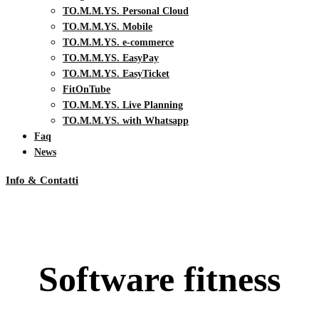
TO.M.M.YS. Personal Cloud
TO.M.M.YS. Mobile
TO.M.M.YS. e-commerce
TO.M.M.YS. EasyPay
TO.M.M.YS. EasyTicket
FitOnTube
TO.M.M.YS. Live Planning
TO.M.M.YS. with Whatsapp
Faq
News
Info & Contatti
Software fitness