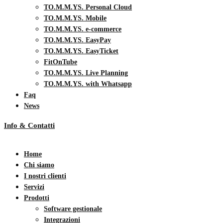
TO.M.M.YS. Personal Cloud
TO.M.M.YS. Mobile
TO.M.M.YS. e-commerce
TO.M.M.YS. EasyPay
TO.M.M.YS. EasyTicket
FitOnTube
TO.M.M.YS. Live Planning
TO.M.M.YS. with Whatsapp
Faq
News
Info & Contatti
Home
Chi siamo
I nostri clienti
Servizi
Prodotti
Software gestionale
Integrazioni